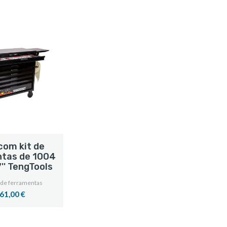
com kit de
tas de 1004
'' TengTools
 de ferramentas
61,00 €