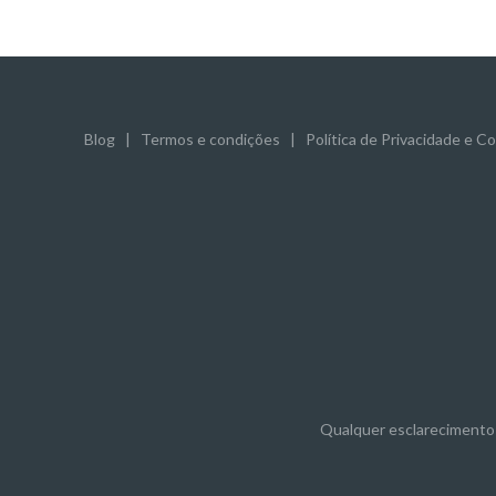
Blog
|
Termos e condições
|
Política de Privacidade e C
Qualquer esclarecimento 