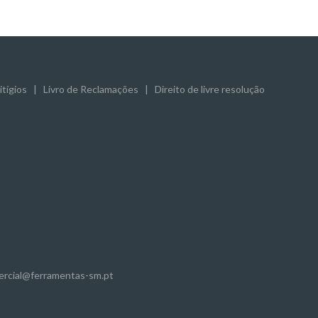
tígios
|
Livro de Reclamações
|
Direito de livre resolução
mercial@ferramentas-sm.pt