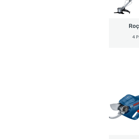
Roç
4 P