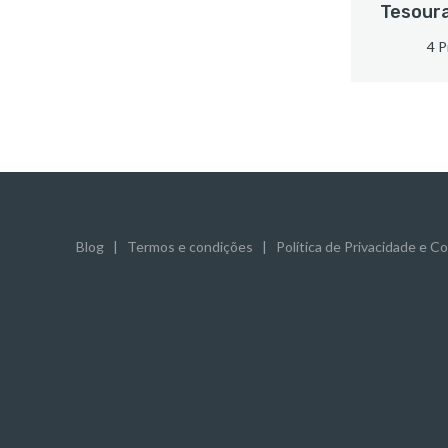
Tesoura
4 P
Blog
|
Termos e condições
|
Política de Privacidade e C