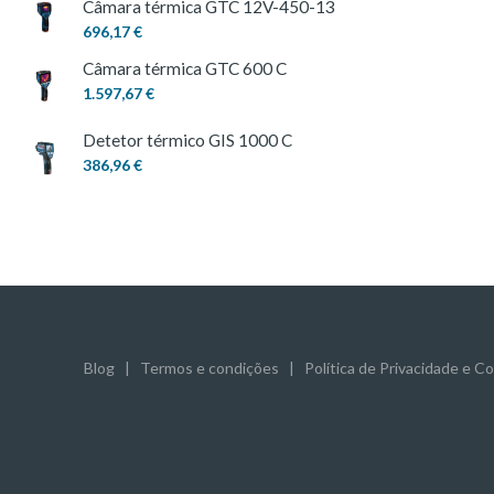
Câmara térmica GTC 12V-450-13
696,17 €
Câmara térmica GTC 600 C
1.597,67 €
Detetor térmico GIS 1000 C
386,96 €
Blog
|
Termos e condições
|
Política de Privacidade e C