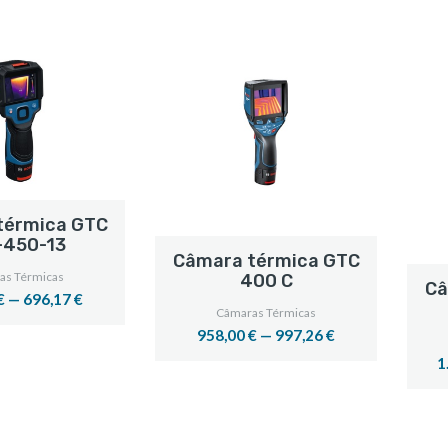
térmica GTC
-450-13
Câmara térmica GTC
as Térmicas
400 C
Câ
€ — 696,17 €
Câmaras Térmicas
958,00 € — 997,26 €
1