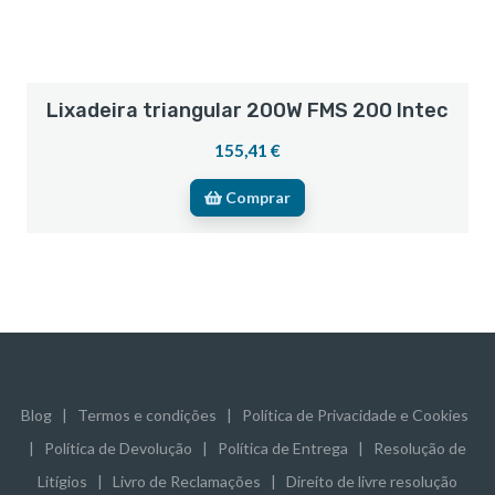
Lixadeira triangular 200W FMS 200 Intec
155,41 €
Comprar
Blog
|
Termos e condições
|
Política de Privacidade e Cookies
|
Política de Devolução
|
Política de Entrega
|
Resolução de
Litígios
|
Livro de Reclamações
|
Direito de livre resolução