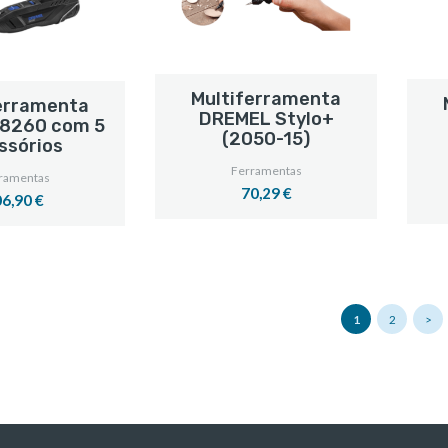
Multiferramenta
erramenta
DREMEL Stylo+
8260 com 5
(2050-15)
ssórios
Ferramentas
ramentas
70,29 €
6,90 €
1
2
>