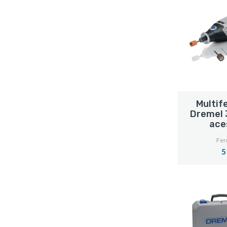
Multif
Dremel 
ace
Fer
5