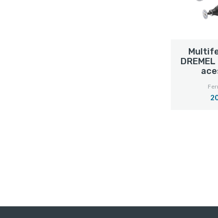
Multif
DREMEL 
ace
Fer
20