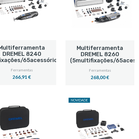
Multiferramenta
Multiferramenta
DREMEL 8240
DREMEL 8260
fixações/65acessórios)
(5multifixações/65acess
Ferramentas
Ferramentas
266,91 €
268,00 €
NOVIDADE