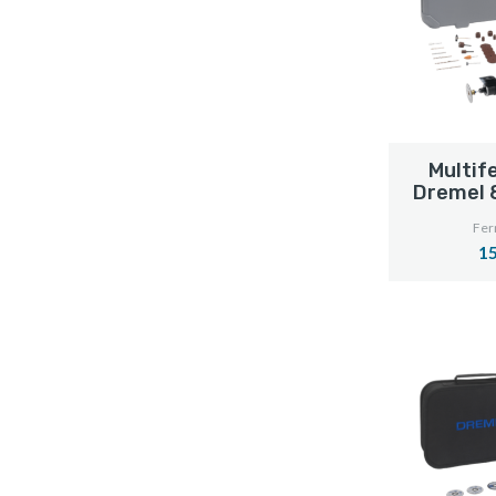
Multif
Dremel 
Fer
15