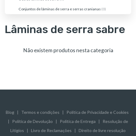
Conjuntos de lâminas de serra e serras cranianas
(0)
Lâminas de serra sabre
Não existem produtos nesta categoria
Blog
|
Termos e condições
|
Política de Privacidade e Cookies
|
Política de Devolução
|
Política de Entrega
|
Resolução de
Litígios
|
Livro de Reclamações
|
Direito de livre resolução