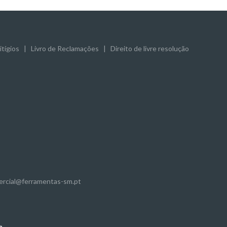
tígios
|
Livro de Reclamações
|
Direito de livre resolução
mercial@ferramentas-sm.pt