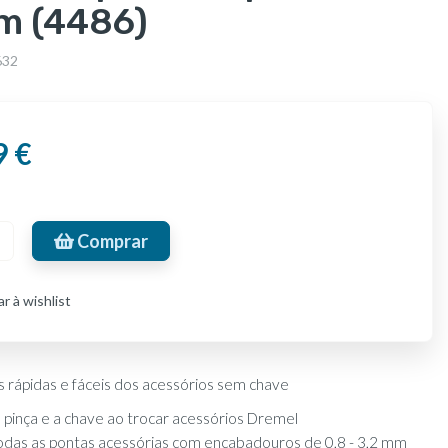
m (4486)
632
9 €
Comprar
r à wishlist
 rápidas e fáceis dos acessórios sem chave
a pinça e a chave ao trocar acessórios Dremel
odas as pontas acessórias com encabadouros de 0,8 - 3,2 mm