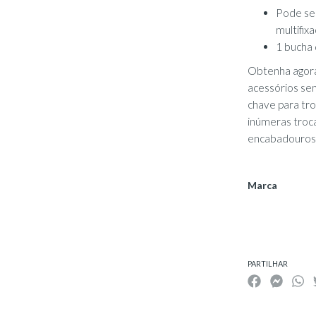
Pode ser
multifix
1 bucha
Obtenha agora
acessórios sem
chave para tro
inúmeras troca
encabadouros 
Marca
Características
PARTILHAR