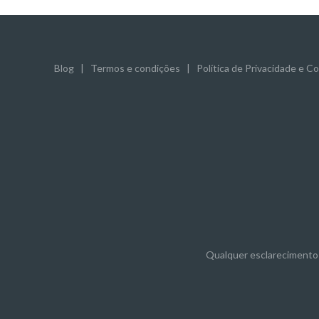
Blog
|
Termos e condições
|
Política de Privacidade e C
Qualquer esclarecimento 