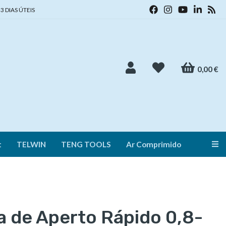
3 DIAS ÚTEIS
0,00 €
t
TELWIN
TENG TOOLS
Ar Comprimido
Alt
 de Aperto Rápido 0,8-