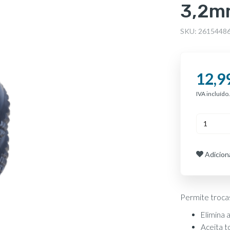
3,2m
SKU:
2615448
12,9
IVA incluído.
Adiciona
Permite trocas
Elimina 
Aceita t