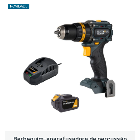
NOVIDADE
Berbequim-aparafusadora de percussão