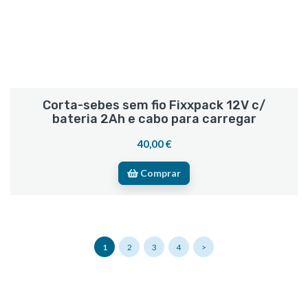
Corta-sebes sem fio Fixxpack 12V c/
bateria 2Ah e cabo para carregar
40,00 €
Comprar
1
2
3
4
>