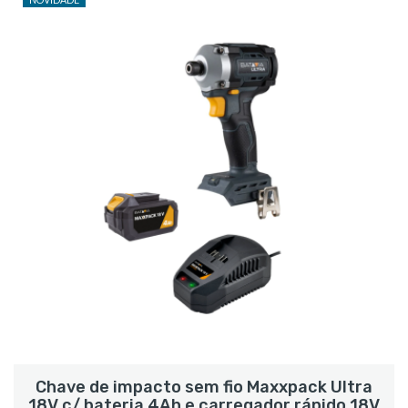
Chave de impacto sem fio Maxxpack Ultra
18V c/ bateria 4Ah e carregador rápido 18V